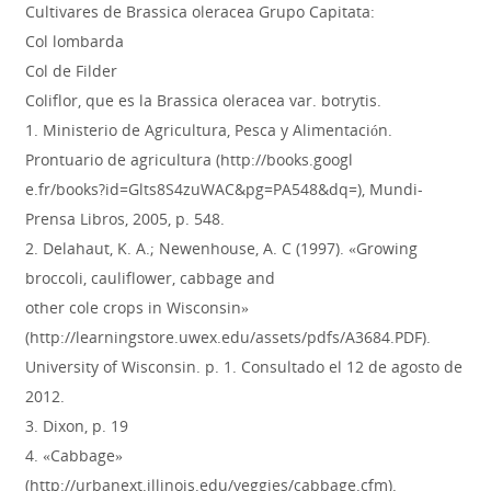
Cultivares de Brassica oleracea Grupo Capitata:
Col lombarda
Col de Filder
Coliflor, que es la Brassica oleracea var. botrytis.
1. Ministerio de Agricultura, Pesca y Alimentación.
Prontuario de agricultura (http://books.googl
e.fr/books?id=Glts8S4zuWAC&pg=PA548&dq=), Mundi-
Prensa Libros, 2005, p. 548.
2. Delahaut, K. A.; Newenhouse, A. C (1997). «Growing
broccoli, cauliflower, cabbage and
other cole crops in Wisconsin»
(http://learningstore.uwex.edu/assets/pdfs/A3684.PDF).
University of Wisconsin. p. 1. Consultado el 12 de agosto de
2012.
3. Dixon, p. 19
4. «Cabbage»
(http://urbanext.illinois.edu/veggies/cabbage.cfm).