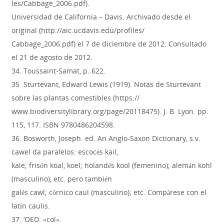
les/Cabbage_2006.pdf).
Universidad de California – Davis. Archivado desde el
original (http://aic.ucdavis.edu/profiles/
Cabbage_2006.pdf) el 7 de diciembre de 2012. Consultado
el 21 de agosto de 2012.
34. Toussaint-Samat, p. 622.
35. Sturtevant, Edward Lewis (1919). Notas de Sturtevant
sobre las plantas comestibles (https://
www.biodiversitylibrary.org/page/20118475). J. B. Lyon. pp.
115, 117. ISBN 9780486204598.
36. Bosworth, Joseph. ed. An Anglo-Saxon Dictionary, s.v.
cawel da paralelos: escocés kail,
kale; frisón koal, koel; holandés kool (femenino); alemán kohl
(masculino), etc. pero también
galés cawl; córnico caul (masculino); etc. Compárese con el
latín caulis.
37. ‘OED: «col».