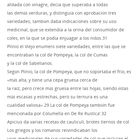
aliñada con vinagre; decía que superaba a todas
las demás verduras, y distinguía con aprobación tres
variedades; también daba indicaciones sobre su uso
medicinal, que se extendía a la orina del consumidor de
coles, en la que se podía enjuagar a los niños.31
Plinio el Viejo enumeró siete variedades, entre las que se
encontraban la col de Pompeya, la col de Cumas
y la col de Sabelianos.
Según Plinio, la col de Pompeya, que no soportaba el frío, es
«más alta, y tiene una cepa gruesa cerca de
la raíz, pero crece más gruesa entre las hojas, siendo éstas
más escasas y estrechas, pero su ternura es una
cualidad valiosa».29 La col de Pompeya también fue
mencionada por Columella en De Re Rustica’.32
Apicius da varias recetas de cauliculi, brotes tiernos de col.
Los griegos y los romanos reivindicaban los
usos medicinales de sus variedades de col que incluían el