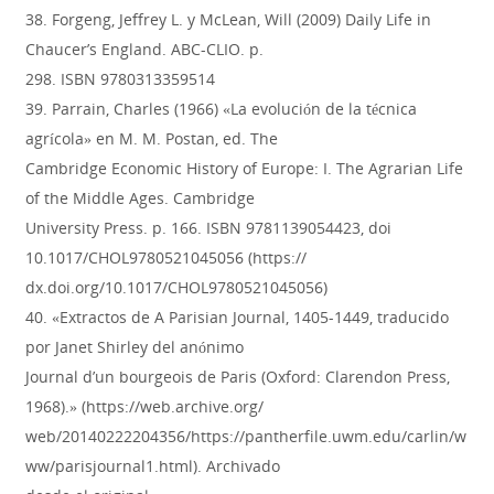
38. Forgeng, Jeffrey L. y McLean, Will (2009) Daily Life in
Chaucer’s England. ABC-CLIO. p.
298. ISBN 9780313359514
39. Parrain, Charles (1966) «La evolución de la técnica
agrícola» en M. M. Postan, ed. The
Cambridge Economic History of Europe: I. The Agrarian Life
of the Middle Ages. Cambridge
University Press. p. 166. ISBN 9781139054423, doi
10.1017/CHOL9780521045056 (https://
dx.doi.org/10.1017/CHOL9780521045056)
40. «Extractos de A Parisian Journal, 1405-1449, traducido
por Janet Shirley del anónimo
Journal d’un bourgeois de Paris (Oxford: Clarendon Press,
1968).» (https://web.archive.org/
web/20140222204356/https://pantherfile.uwm.edu/carlin/w
ww/parisjournal1.html). Archivado