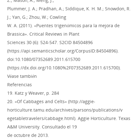
Z.; Mason, A.; Meng, J.;
Plummer, J. A.; Pradhan, A.; Siddique, K. H. M.; Snowdon, R.
J.; Yan, G.; Zhou, W.; Cowling
W. A. (2011). «Puentes trigenómicos para la mejora de
Brassica». Critical Reviews in Plant
Sciences 30 (6): 524-547. S2CID 84504896
(https://api.semanticscholar.org/CorpusID:84504896).
doi:10.1080/07352689.2011.615700
(https://dx.doi.org/10.1080%2F07352689.2011.615700).
Véase también
Referencias
19. Katz y Weaver, p. 284
20. «Of Cabbages and Celts» (http://aggie-
horticulture.tamu.edu/archives/parsons/publications/v
egetabletravelers/cabbage.html). Aggie Horticulture. Texas
A&M University. Consultado el 19
de octubre de 2013.