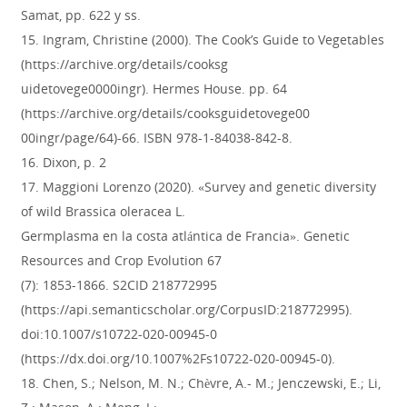
Samat, pp. 622 y ss.
15. Ingram, Christine (2000). The Cook’s Guide to Vegetables
(https://archive.org/details/cooksg
uidetovege0000ingr). Hermes House. pp. 64
(https://archive.org/details/cooksguidetovege00
00ingr/page/64)-66. ISBN 978-1-84038-842-8.
16. Dixon, p. 2
17. Maggioni Lorenzo (2020). «Survey and genetic diversity
of wild Brassica oleracea L.
Germplasma en la costa atlántica de Francia». Genetic
Resources and Crop Evolution 67
(7): 1853-1866. S2CID 218772995
(https://api.semanticscholar.org/CorpusID:218772995).
doi:10.1007/s10722-020-00945-0
(https://dx.doi.org/10.1007%2Fs10722-020-00945-0).
18. Chen, S.; Nelson, M. N.; Chèvre, A.- M.; Jenczewski, E.; Li,