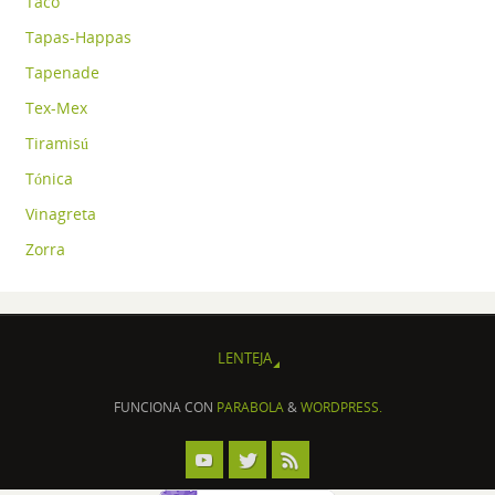
Taco
Tapas-Happas
Tapenade
Tex-Mex
Tiramisú
Tónica
Vinagreta
Zorra
LENTEJA
FUNCIONA CON
PARABOLA
&
WORDPRESS.