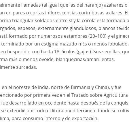
omúnmente llamadas (al igual que las del naranjo) azahares o
zan en pares o cortas inflorescencias corimbosas axilares. El
forma triangular soldados entre sí y la corola está formada 
alargados, espesos, externamente glandulosos, blancos teñid
o está formado por numerosos estambres (20–100) y el ginec
eso terminado por un estigma mazudo más o menos lobulado.
en hesperidio con hasta 18 lóculos (gajos). Sus semillas, qu
orma más o menos ovoide, blanquecinas/amarillentas,
almente surcadas.
n en el noreste de India, norte de Birmania y China), y fue
ncionado por primera vez en el Tratado sobre Agricultura
 no fue desarrollado en occidente hasta después de la conquis
se extendió por todo el litoral mediterráneo donde se culti
lima, para consumo interno y de exportación.