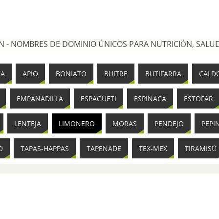
 - NOMBRES DE DOMINIO ÚNICOS PARA NUTRICIÓN, SALUD
CA
APIO
BONIATO
BUITRE
BUTIFARRA
CALD
EMPANADILLA
ESPAGUETI
ESPINACA
ESTOFAR
LENTEJA
LIMONERO
MORAS
PENDEJO
PEPI
O
TAPAS-HAPPAS
TAPENADE
TEX-MEX
TIRAMISÚ