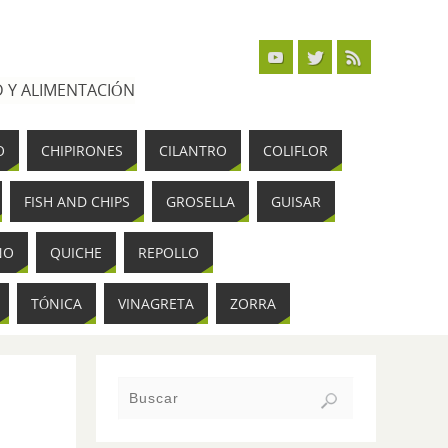
 Y ALIMENTACIÓN
O
CHIPIRONES
CILANTRO
COLIFLOR
FISH AND CHIPS
GROSELLA
GUISAR
NO
QUICHE
REPOLLO
TÓNICA
VINAGRETA
ZORRA