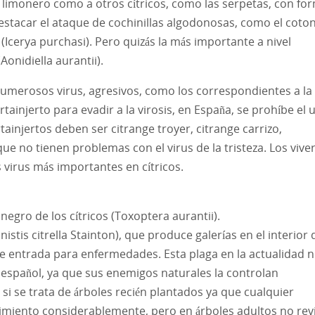
 limonero como a otros cítricos, como las serpetas, con fo
destacar el ataque de cochinillas algodonosas, como el coto
 (Icerya purchasi). Pero quizás la más importante a nivel
Aonidiella aurantii).
umerosos virus, agresivos, como los correspondientes a la
ortainjerto para evadir a la virosis, en España, se prohíbe el 
injertos deben ser citrange troyer, citrange carrizo,
ue no tienen problemas con el virus de la tristeza.​ Los vive
s virus más importantes en cítricos.
negro de los cítricos (Toxoptera aurantii).
nistis citrella Stainton), que produce galerías en el interior 
 de entrada para enfermedades. Esta plaga en la actualidad 
español, ya que sus enemigos naturales la controlan
 se trata de árboles recién plantados ya que cualquier
cimiento considerablemente, pero en árboles adultos no rev