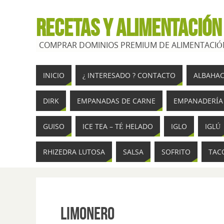
RECETAS Y ALIMENTACIÓN
COMPRAR DOMINIOS PREMIUM DE ALIMENTACIÓN
INICIO
¿ INTERESADO ? CONTACTO
ALBAHA
DIRK
EMPANADAS DE CARNE
EMPANADERÍA
GUISO
ICE TEA – TÉ HELADO
IGLO
IGLÚ
RHIZEDRA LUTOSA
SALSA
SOFRITO
TAC
Limonero