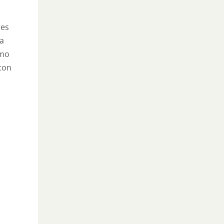
res
ra
omo
con