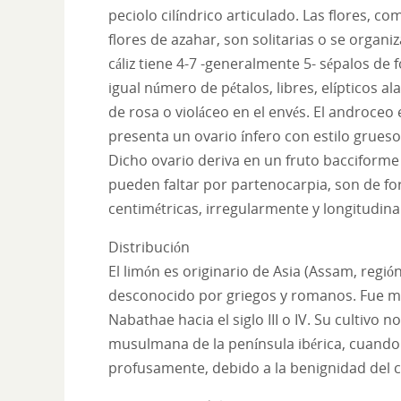
peciolo cilíndrico articulado. Las flores, c
flores de azahar, son solitarias o se organi
cáliz tiene 4-7 -generalmente 5- sépalos de 
igual número de pétalos, libres, elípticos 
de rosa o violáceo en el envés. El androce
presenta un ovario ínfero con estilo gru
Dicho ovario deriva en un fruto bacciforme 
pueden faltar por partenocarpia, son de f
centimétricas, irregularmente y longitudin
Distribución
El limón es originario de Asia (Assam, regió
desconocido por griegos y romanos. Fue me
Nabathae hacia el siglo III o IV. Su cultivo
musulmana de la península ibérica, cuando 
profusamente, debido a la benignidad del c