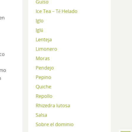
Guiso
Ice Tea – Té Helado
 en
Iglo
Iglú
Lenteja
Limonero
ico
Moras
Pendejo
omo
Pepino
n
Quiche
Repollo
Rhizedra lutosa
Salsa
Sobre el dominio