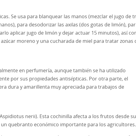
ticas. Se usa para blanquear las manos (mezclar el jugo de t
manos), para desodorizar las axilas (dos gotas de limón), pa
varlo aplicar jugo de limón y dejar actuar 15 minutos), así c
, azúcar moreno y una cucharada de miel para tratar zonas 
ipalmente en perfumería, aunque también se ha utilizado
nte por sus propiedades antisépticas. Por otra parte, el
era dura y amarillenta muy apreciada para trabajos de
spidiotus nerii). Esta cochinilla afecta a los frutos desde su
 un quebranto económico importante para los agricultores.