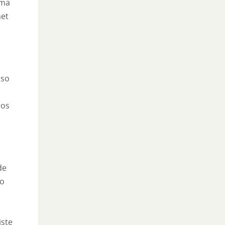
rma
net
uso
ros
de
no
iste