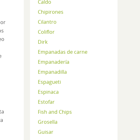
Caldo
Chipirones
Cilantro
por
os
Coliflor
eo
Dirk
Empanadas de carne
e
Empanadería
Empanadilla
Espagueti
Espinaca
Estofar
ta
Fish and Chips
va
Grosella
Guisar