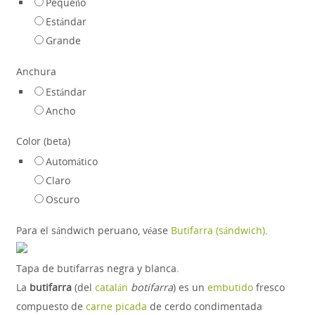
Pequeño
Estándar
Grande
Anchura
Estándar
Ancho
Color (beta)
Automático
Claro
Oscuro
Para el sándwich peruano, véase
Butifarra (sándwich)
.
Tapa de butifarras negra y blanca.
La
butifarra
(del
catalán
botifarra
) es un
embutido
fresco
compuesto de
carne picada
de cerdo condimentada