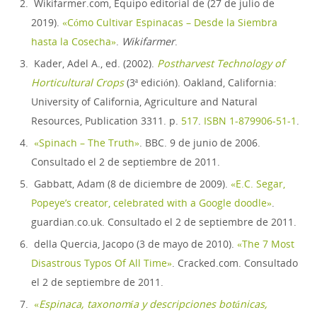
Wikifarmer.com, Equipo editorial de (27 de julio de
2019).
«Cómo Cultivar Espinacas – Desde la Siembra
hasta la Cosecha»
.
Wikifarmer
.
Kader, Adel A., ed. (2002).
Postharvest Technology of
Horticultural Crops
(3ª edición). Oakland, California:
University of California, Agriculture and Natural
Resources, Publication 3311. p.
517
.
ISBN
1-879906-51-1
.
«Spinach – The Truth»
. BBC. 9 de junio de 2006
.
Consultado el 2 de septiembre de 2011
.
Gabbatt, Adam (8 de diciembre de 2009).
«E.C. Segar,
Popeye’s creator, celebrated with a Google doodle»
.
guardian.co.uk
. Consultado el 2 de septiembre de 2011
.
della Quercia, Jacopo (3 de mayo de 2010).
«The 7 Most
Disastrous Typos Of All Time»
. Cracked.com
. Consultado
el 2 de septiembre de 2011
.
«
Espinaca, taxonomía y descripciones botánicas,