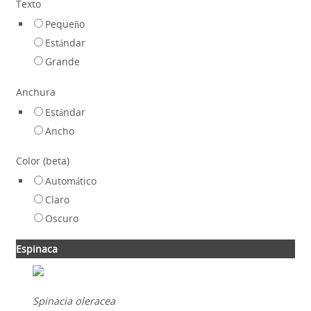
Texto
Pequeño
Estándar
Grande
Anchura
Estándar
Ancho
Color (beta)
Automático
Claro
Oscuro
Espinaca
Spinacia oleracea