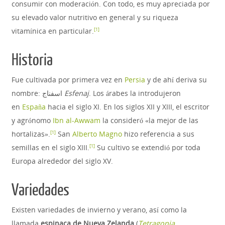
consumir con moderación. Con todo, es muy apreciada por
su elevado valor nutritivo en general y su riqueza
vitamínica en particular.
[
1
]
Historia
Fue cultivada por primera vez en
Persia
y de ahí deriva su
nombre: اسفناج
Esfenaj
. Los árabes la introdujeron
en
España
hacia el siglo XI. En los siglos XII y XIII, el escritor
y agrónomo
Ibn al-Awwam
la consideró «la mejor de las
hortalizas».
​ San
Alberto Magno
hizo referencia a sus
[
1
]
semillas en el siglo XIII.
​ Su cultivo se extendió por toda
[
1
]
Europa alrededor del siglo XV.
Variedades
Existen variedades de invierno y verano, así como la
llamada
espinaca de Nueva Zelanda
(
Tetragonia