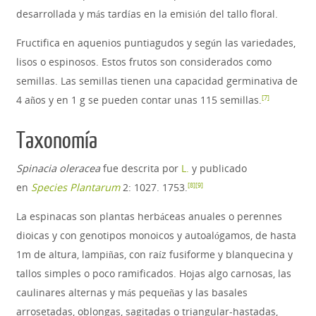
desarrollada y más tardías en la emisión del tallo floral.
Fructifica en aquenios puntiagudos y según las variedades,
lisos o espinosos. Estos frutos son considerados como
semillas. Las semillas tienen una capacidad germinativa de
4 años y en 1 g se pueden contar unas 115 semillas.
[
7
]
Taxonomía
Spinacia oleracea
fue descrita por
L.
y publicado
en
Species Plantarum
2: 1027. 1753.
[
8
]
[
9
]
La espinacas son plantas herbáceas anuales o perennes
dioicas y con genotipos monoicos y autoalógamos, de hasta
1m de altura, lampiñas, con raíz fusiforme y blanquecina y
tallos simples o poco ramificados. Hojas algo carnosas, las
caulinares alternas y más pequeñas y las basales
arrosetadas, oblongas, sagitadas o triangular-hastadas,