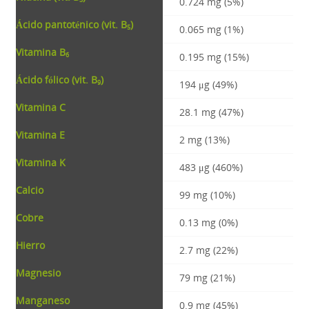
0.724 mg (5%)
Ácido pantoténico (vit. B
)
0.065 mg (1%)
5
Vitamina B
0.195 mg (15%)
6
Ácido fólico (vit. B
)
194 μg (49%)
9
Vitamina C
28.1 mg (47%)
Vitamina E
2 mg (13%)
Vitamina K
483 μg (460%)
Calcio
99 mg (10%)
Cobre
0.13 mg (0%)
Hierro
2.7 mg (22%)
Magnesio
79 mg (21%)
Manganeso
0.9 mg (45%)