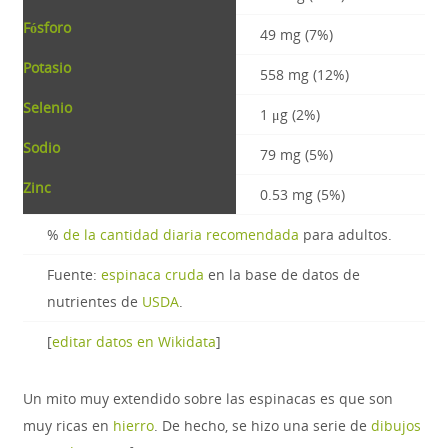
Fósforo
49 mg (7%)
Potasio
558 mg (12%)
Selenio
1 μg (2%)
Sodio
79 mg (5%)
Zinc
0.53 mg (5%)
%
de la cantidad diaria recomendada
para adultos.
Fuente:
espinaca cruda
en la base de datos de
nutrientes de
USDA
.
[
editar datos en Wikidata
]
Un mito muy extendido sobre las espinacas es que son
muy ricas en
hierro
. De hecho, se hizo una serie de
dibujos