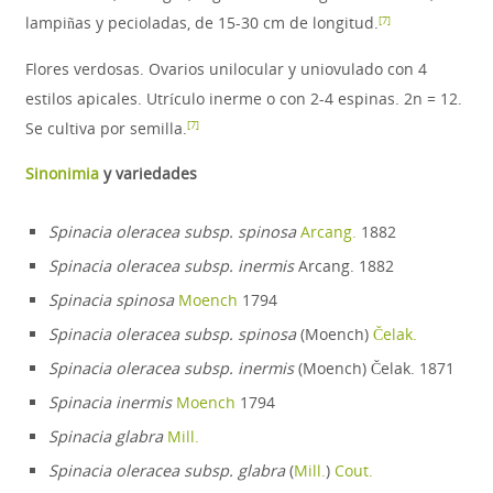
lampiñas y pecioladas, de 15-30 cm de longitud.
[
7
]
Flores verdosas. Ovarios unilocular y uniovulado con 4
estilos apicales. Utrículo inerme o con 2-4 espinas. 2n = 12.
Se cultiva por semilla.
[
7
]
Sinonimia
y variedades
Spinacia oleracea subsp. spinosa
Arcang.
1882
Spinacia oleracea subsp. inermis
Arcang. 1882
Spinacia spinosa
Moench
1794
Spinacia oleracea subsp. spinosa
(Moench)
Čelak.
Spinacia oleracea subsp. inermis
(Moench) Čelak. 1871
Spinacia inermis
Moench
1794
Spinacia glabra
Mill.
Spinacia oleracea subsp. glabra
(
Mill.
)
Cout.