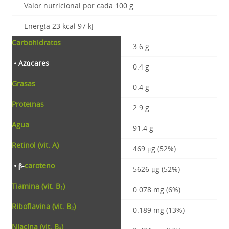
Valor nutricional por cada 100 g
Energía 23 kcal 97 kJ
Carbohidratos
3.6 g
• Azúcares
0.4 g
Grasas
0.4 g
Proteínas
2.9 g
Agua
91.4 g
Retinol (vit. A)
469 μg (52%)
• β-
caroteno
5626 μg (52%)
Tiamina (vit. B
)
0.078 mg (6%)
1
Riboflavina (vit. B
)
0.189 mg (13%)
2
Niacina (vit. B
)
3