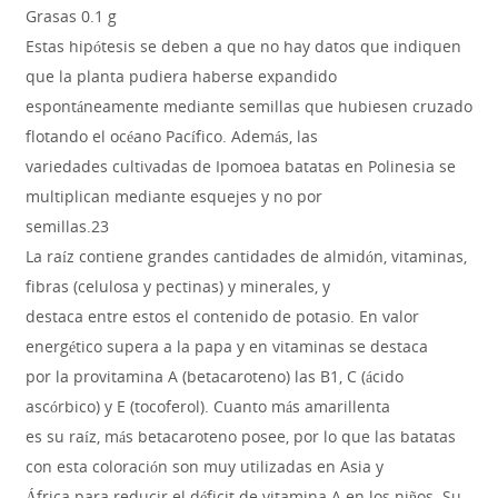
Grasas 0.1 g
Estas hipótesis se deben a que no hay datos que indiquen
que la planta pudiera haberse expandido
espontáneamente mediante semillas que hubiesen cruzado
flotando el océano Pacífico. Además, las
variedades cultivadas de Ipomoea batatas en Polinesia se
multiplican mediante esquejes y no por
semillas.23
La raíz contiene grandes cantidades de almidón, vitaminas,
fibras (celulosa y pectinas) y minerales, y
destaca entre estos el contenido de potasio. En valor
energético supera a la papa y en vitaminas se destaca
por la provitamina A (betacaroteno) las B1, C (ácido
ascórbico) y E (tocoferol). Cuanto más amarillenta
es su raíz, más betacaroteno posee, por lo que las batatas
con esta coloración son muy utilizadas en Asia y
África para reducir el déficit de vitamina A en los niños. Su