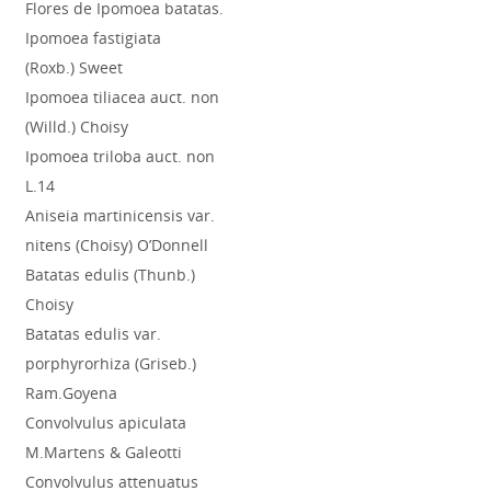
Flores de Ipomoea batatas.
Ipomoea fastigiata
(Roxb.) Sweet
Ipomoea tiliacea auct. non
(Willd.) Choisy
Ipomoea triloba auct. non
L.14
Aniseia martinicensis var.
nitens (Choisy) O’Donnell
Batatas edulis (Thunb.)
Choisy
Batatas edulis var.
porphyrorhiza (Griseb.)
Ram.Goyena
Convolvulus apiculata
M.Martens & Galeotti
Convolvulus attenuatus