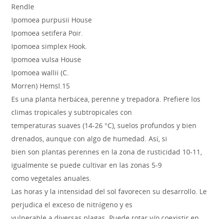
Rendle
Ipomoea purpusii House
Ipomoea setifera Poir.
Ipomoea simplex Hook.
Ipomoea vulsa House
Ipomoea wallii (C.
Morren) Hemsl.15
Es una planta herbácea, perenne y trepadora. Prefiere los
climas tropicales y subtropicales con
temperaturas suaves (14-26 °C), suelos profundos y bien
drenados, aunque con algo de humedad. Así, si
bien son plantas perennes en la zona de rusticidad 10-11,
igualmente se puede cultivar en las zonas 5-9
como vegetales anuales.
Las horas y la intensidad del sol favorecen su desarrollo. Le
perjudica el exceso de nitrógeno y es
vulnerable a diversas plagas. Puede rotar y/o coexistir en