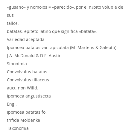
«gusano» y homoios = «parecido», por el hábito voluble de
sus
tallos.
batatas: epíteto latíno que significa «batata».
Variedad aceptada
Ipomoea batatas var. apiculata (M. Martens & Galeotti)
J.A. McDonald & D.F. Austin
Sinonimia
Convolvulus batatas L.
Convolvulus tiliaceus
auct. non Willd.
Ipomoea angustisecta
Engl.
Ipomoea batatas fo.
trifida Moldenke
Taxonomía