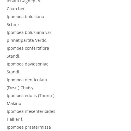
lobata Gagnep. &
Courchet
Ipomoea bolusiana
Schinz
Ipomoea bolusiana var.
pinnatipartita Verdc.
Ipomoea confertiflora
Standl.
Ipomoea davidsoniae
Standl.
Ipomoea denticulata
(Desr.) Choisy
Ipomoea edulis (Thunb.)
Makino
Ipomoea mesenterioides
Hallier f.
Ipomoea praetermissa