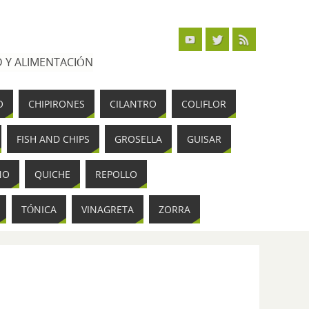
 Y ALIMENTACIÓN
O
CHIPIRONES
CILANTRO
COLIFLOR
FISH AND CHIPS
GROSELLA
GUISAR
NO
QUICHE
REPOLLO
TÓNICA
VINAGRETA
ZORRA