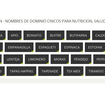
 - NOMBRES DE DOMINIO ÚNICOS PARA NUTRICIÓN, SALUD
CA
APIO
BONIATO
BUITRE
BUTIFARRA
CALD
EMPANADILLA
ESPAGUETI
ESPINACA
ESTOFAR
LENTEJA
LIMONERO
MORAS
PENDEJO
PEPI
O
TAPAS-HAPPAS
TAPENADE
TEX-MEX
TIRAMISÚ