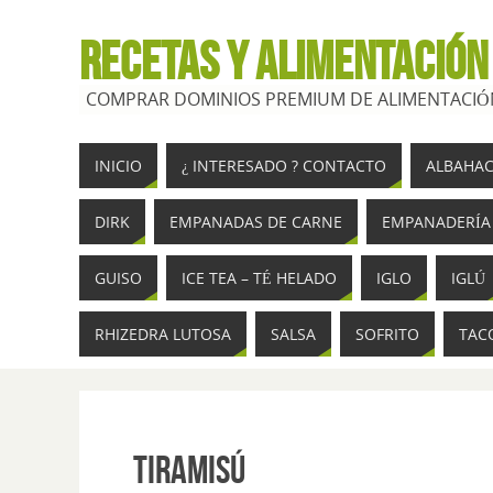
RECETAS Y ALIMENTACIÓN
COMPRAR DOMINIOS PREMIUM DE ALIMENTACIÓN
INICIO
¿ INTERESADO ? CONTACTO
ALBAHA
DIRK
EMPANADAS DE CARNE
EMPANADERÍA
GUISO
ICE TEA – TÉ HELADO
IGLO
IGLÚ
RHIZEDRA LUTOSA
SALSA
SOFRITO
TAC
Tiramisú