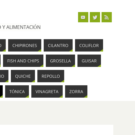
 Y ALIMENTACIÓN
O
CHIPIRONES
CILANTRO
COLIFLOR
FISH AND CHIPS
GROSELLA
GUISAR
NO
QUICHE
REPOLLO
TÓNICA
VINAGRETA
ZORRA