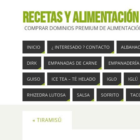
RECETAS Y ALIMENTACIÓN
COMPRAR DOMINIOS PREMIUM DE ALIMENTACIÓN
INICIO
¿ INTERESADO ? CONTACTO
ALBAHA
DIRK
EMPANADAS DE CARNE
EMPANADERÍA
GUISO
ICE TEA – TÉ HELADO
IGLO
IGLÚ
RHIZEDRA LUTOSA
SALSA
SOFRITO
TAC
«
TIRAMISÚ