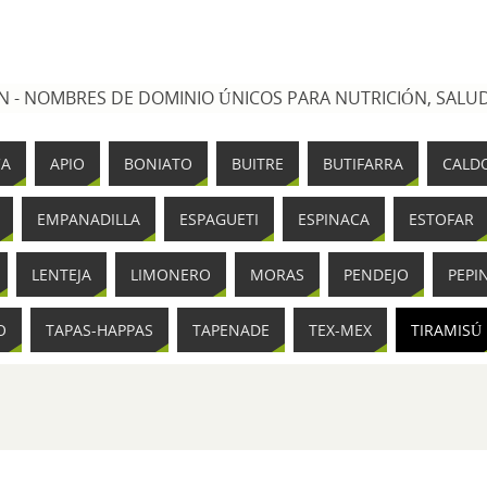
 - NOMBRES DE DOMINIO ÚNICOS PARA NUTRICIÓN, SALUD
CA
APIO
BONIATO
BUITRE
BUTIFARRA
CALD
EMPANADILLA
ESPAGUETI
ESPINACA
ESTOFAR
LENTEJA
LIMONERO
MORAS
PENDEJO
PEPI
O
TAPAS-HAPPAS
TAPENADE
TEX-MEX
TIRAMISÚ